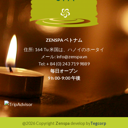
ZENSPA ベトナム
住所: 164 Tu 米国は、ハノイのホータイ
メール: i
nfo@zenspa.vn
Tel: + 84 (0) 243 719 9889
毎日オープン
9 h 00-9:00 午後
@2026 Copyright
Zenspa
develop by
Tegcorp